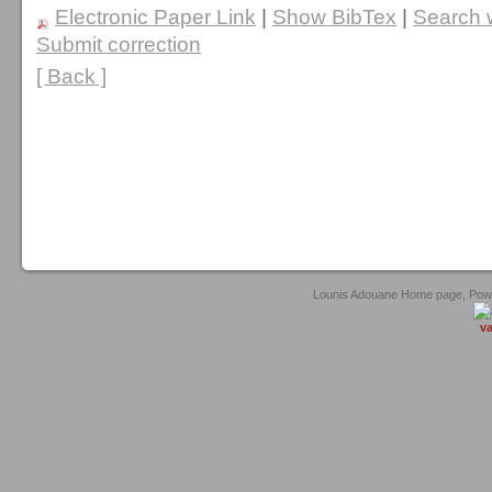
Electronic Paper Link
|
Show BibTex
|
Search w
Submit correction
[ Back ]
Lounis Adouane Home page, Po
va