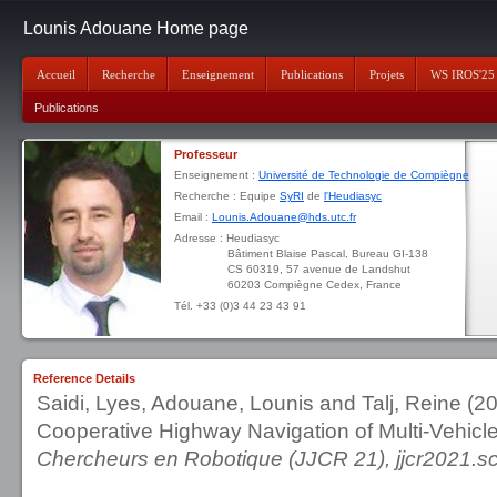
Lounis Adouane Home page
Accueil
Recherche
Enseignement
Publications
Projets
WS IROS'25
Publications
Professeur
Enseignement :
Université de Technologie de Compiègne
Recherche : Equipe
SyRI
de
l'Heudiasyc
Email :
Lounis.Adouane@hds.utc.fr
Adresse : Heudiasyc
Bâtiment Blaise Pascal, Bureau GI-138
CS 60319, 57 avenue de Landshut
60203 Compiègne Cedex, France
Tél. +33 (0)3 44 23 43 91
Reference Details
Saidi, Lyes, Adouane, Lounis and Talj, Reine (
Cooperative Highway Navigation of Multi-Vehicl
Chercheurs en Robotique (JJCR 21), jjcr2021.s