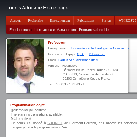
Lounis Adouane Home page
Accueil
Recherche
Enseignement
Publications
Projets
WS IROS'25
Enseignement
Informatique et Management
Programmation objet
Professeur
Enseignement :
Université de Technologie de Compiègne
Recherche : Equipe
SyRI
de
l'Heudiasyc
Email :
Lounis.Adouane@hds.utc.fr
Adresse : Heudiasyc
Bâtiment Blaise Pascal, Bureau GI-138
CS 60319, 57 avenue de Landshut
60203 Compiègne Cedex, France
Tél. +33 (0)3 44 23 43 91
Programmation objet
{jfalternative}81|content|
There are no translations available.
{/jfalternative}
Ce cours est donné à
SUPINFO
de Clermont-Ferrand, et il aborde les principal
Language) et à la programmation C++.