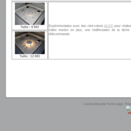
Expérimentation avec des mini-robots
ALICE
pour réalis
Taille : 8 MO
vidéo montre en plus, une réaffectation de la tâche
télécommande.
Taille : 12 MO
united luxury shop
Lounis Adouane Home page, Po
va