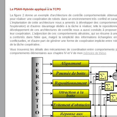
Le PSAH-Hybride appliqué à la TCPO
La figure 2 donne un exemple d'architecture de contrôle comportementale obtenue 
pour réaliser une coopération de robots dans un environnement très confiné et carac
L'implantation de cette architecture nous a amenés à développer des comportements
l'
exploration
) et d'autres davantage dédiés à la tâche à réaliser, telle le
reposition
développement de ces architectures de contrôle nous a aussi conduits à propose
leur coopération. L'adjonction de ces comportements altruistes, qui se résume à u
a confortés dans l'idée que, malgré la simplicité des informations échangées ent
conflictuelles, et d'autre part de générer une forme de coopération implicite entre ro
de la tâche coopérative.
Vous trouverez les détails des mécanismes de coordination entre comportements p
comportements élémentaires aux chapitre IV et V de mon
mémoire de thèse
.