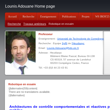
Lounis Adouane Home page
Accueil
Recherche
Enseignement
Publications
Projets
WS IROS'25
Recherche
Travaux antérieurs
Robotique en essaim
Professeur
Enseignement :
Université de Technologie de Compiègne
Recherche : Equipe
SyRI
de
l'Heudiasyc
Email :
Lounis.Adouane@hds.utc.fr
Adresse : Heudiasyc
Bâtiment Blaise Pascal, Bureau GI-138
CS 60319, 57 avenue de Landshut
60203 Compiègne Cedex, France
Tél. +33 (0)3 44 23 43 91
Robotique en essaim
{jfalternative}59|content|
There are no translations available.
{/jfalternative}
Architectures de contrôle comportementales et réactives 
mobiles