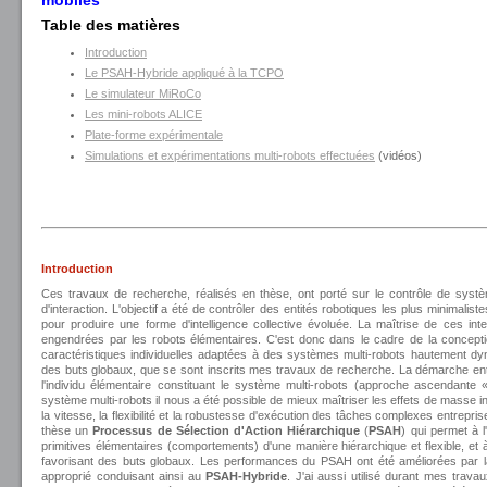
Table des matières
Introduction
Le PSAH-Hybride appliqué à la TCPO
Le simulateur MiRoCo
Les mini-robots ALICE
Plate-forme expérimentale
Simulations et expérimentations multi-robots effectuées
(vidéos)
Introduction
Ces travaux de recherche, réalisés en thèse, ont porté sur le contrôle de systè
d'interaction. L'objectif a été de contrôler des entités robotiques les plus minimalistes
pour produire une forme d'intelligence collective évoluée. La maîtrise de ces int
engendrées par les robots élémentaires. C'est donc dans le cadre de la conceptio
caractéristiques individuelles adaptées à des systèmes multi-robots hautement dyna
des buts globaux, que se sont inscrits mes travaux de recherche. La démarche entre
l'individu élémentaire constituant le système multi-robots (approche ascendante 
système multi-robots il nous a été possible de mieux maîtriser les effets de masse i
la vitesse, la flexibilité et la robustesse d'exécution des tâches complexes entrepr
thèse un
Processus de Sélection d'Action Hiérarchique
(
PSAH
) qui permet à 
primitives élémentaires (comportements) d'une manière hiérarchique et flexible, et à
favorisant des buts globaux. Les performances du PSAH ont été améliorées par la 
approprié conduisant ainsi au
PSAH-Hybride
. J'ai aussi utilisé durant mes trav