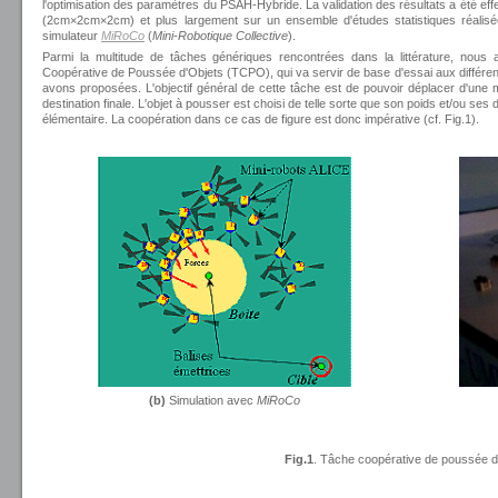
l'optimisation des paramètres du PSAH-Hybride. La validation des résultats a été eff
(2cm×2cm×2cm) et plus largement sur un ensemble d'études statistiques réal
simulateur
MiRoCo
(
Mini-Robotique Collective
).
Parmi la multitude de tâches génériques rencontrées dans la littérature, nous
Coopérative de Poussée d'Objets (TCPO), qui va servir de base d'essai aux différent
avons proposées. L'objectif général de cette tâche est de pouvoir déplacer d'une ma
destination finale. L'objet à pousser est choisi de telle sorte que son poids et/ou se
élémentaire. La coopération dans ce cas de figure est donc impérative (cf. Fig.1).
(b)
Simulation avec
MiRoCo
Fig.1
. Tâche coopérative de poussée d