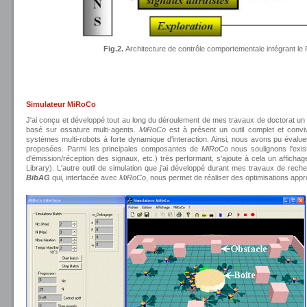
Fig.2.
Architecture de contrôle comportementale intégrant l
Simulateur MiRoCo
J'ai conçu et développé tout au long du déroulement de mes travaux de doctorat un 
basé sur ossature multi-agents.
MiRoCo
est à présent un outil complet et convi
systèmes multi-robots à forte dynamique d'interaction. Ainsi, nous avons pu évalue
proposées. Parmi les principales composantes de
MiRoCo
nous soulignons l'exi
d'émission/réception des signaux, etc.) très performant, s'ajoute à cela un affichag
Library). L'autre outil de simulation que j'ai développé durant mes travaux de rech
BibAG
qui, interfacée avec
MiRoCo
, nous permet de réaliser des optimisations app