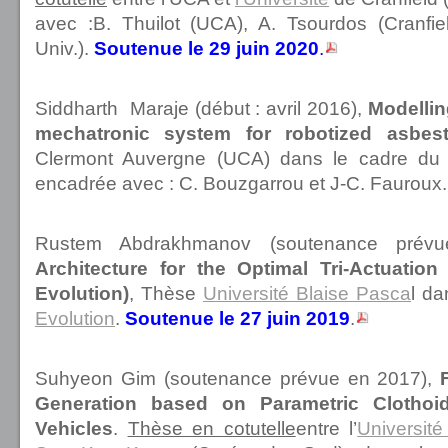
avec :B. Thuilot (UCA), A. Tsourdos (Cranfie
Univ.).
Soutenue le 29 juin 2020
.
Siddharth Maraje (début : avril 2016),
Modellin
mechatronic system for robotized asbes
Clermont Auvergne (UCA) dans le cadre du
encadrée avec : C. Bouzgarrou et J-C. Fauroux
Rustem Abdrakhmanov (soutenance pré
Architecture for the Optimal Tri-Actuati
Evolution)
, Thèse
Université Blaise Pasca
l da
Evolution
.
Soutenue le 27 juin 2019
.
Suhyeon Gim (soutenance prévue en 2017),
Generation based on Parametric Clothoi
Vehicles
.
Thèse en cotutelle
entre l’
Universit