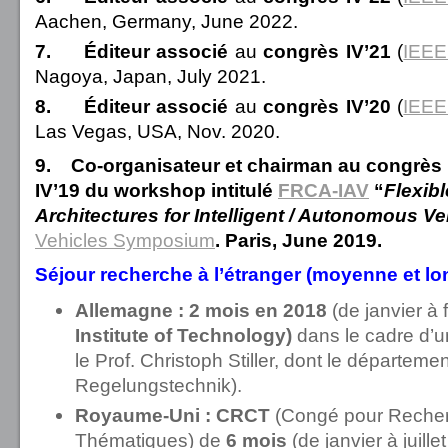
Aachen, Germany, June 2022.
7.
Éditeur
associé
au
congrès IV’21
(
IEEE
Nagoya, Japan, July 2021.
8.
Éditeur
associé
au
congrès IV’20
(
IEEE
Las Vegas, USA, Nov. 2020.
9.
Co-organisateur
et
chairman
au
congrès
IV’19
du
workshop
intitulé
FRCA-IAV
“
Flexib
Architectures for Intelligent / Autonomous Ve
Vehicles Symposium
. Paris, June 2019.
Séjour recherche à l’étranger (moyenne et l
Allemagne
:
2 mois
en
2018
(de janvier à 
Institute of Technology)
dans le cadre d’u
le Prof. Christoph Stiller, dont le départeme
Regelungstechnik).
Royaume-Uni :
CRCT
(Congé pour Reche
Thématiques) de
6 mois
(de janvier à juille