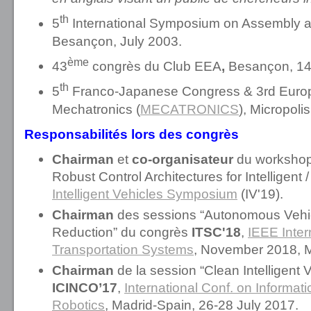
th
5
International Symposium on Assembly a
Besançon, July 2003.
ème
43
congrès du Club EEA
,
Besançon, 14
th
5
Franco-Japanese Congress & 3rd Euro
Mechatronics (
MECATRONICS
), Micropol
Responsabilités lors des congrès
Chairman
et
co-organisateur
du workshop 
Robust Control Architectures for Intelligen
Intelligent Vehicles Symposium
(IV'19).
Chairman
des sessions “Autonomous Vehic
Reduction” du congrès
ITSC'18
,
IEEE Inter
Transportation Systems
, November 2018, 
Chairman
de la session “Clean Intelligent 
ICINCO’17
,
International Conf. on Informat
Robotics
, Madrid-Spain, 26-28 July 2017.