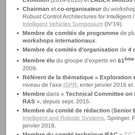
Chairman
et
co-organisateur
du workshop 
Robust Control Architectures for Intelligen
Intelligent Vehicles Symposium
(IV'19).
Membre de comités de programme
de pl
workshops internationaux
.
Membre de comités d’organisation
de
4 
ème
Membre élu
du groupe d’experts en
61
2009.
Référent de la thématique « Exploration
niveau de l’axe
ISPR
, enter janvier 2016 et
Membre
dans
«
Technical Committee on 
RAS
», depuis sept. 2015.
Membre du comité de rédaction
(
Senior 
Intelligent and Robotic Systems
, Springer, 
janvier 2018.
Membre du comité technique IFAC
«
TC 7