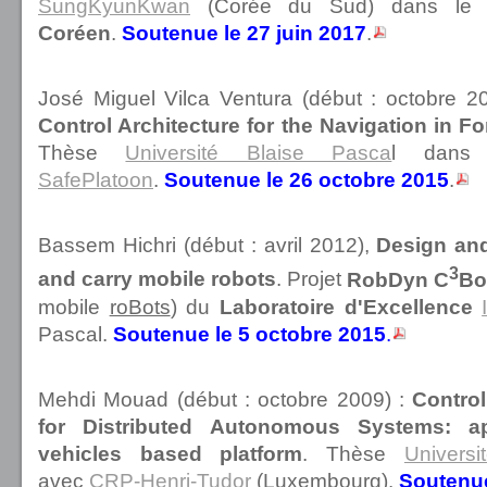
SungKyunKwan
(Corée du Sud) dans le 
Coréen
.
Soutenue le 27 juin 2017
.
José Miguel Vilca Ventura (début : octobre 20
Control Architecture for the Navigation in F
Thèse
Université Blaise Pasca
l dans
SafePlatoon
.
Soutenue le 26 octobre 2015
.
Bassem Hichri (début : avril 2012),
Design and
3
and carry mobile robots
. Projet
RobDyn C
Bo
mobile
roBots
) du
Laboratoire d'Excellence
Pascal.
Soutenue le 5 octobre 2015
.
Mehdi Mouad (début : octobre 2009) :
Contro
for Distributed Autonomous Systems: ap
vehicles based platform
. Thèse
Univers
avec
CRP-Henri-Tudor
(Luxembourg).
Soutenue