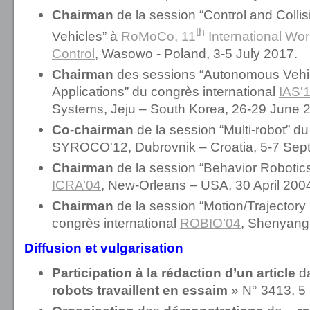
Chairman
de la session “Control and Coll
th
Vehicles” à
RoMoCo, 11
International Wo
Control
, Wasowo - Poland, 3-5 July 2017.
Chairman
des sessions “Autonomous Vehic
Applications” du congrès international
IAS'
Systems, Jeju – South Korea, 26-29 June 
Co-chairman
de la session “Multi-robot” du
SYROCO'12, Dubrovnik – Croatia, 5-7 Sep
Chairman
de la session “Behavior Robotics
ICRA’04
, New-Orleans – USA, 30 April 200
Chairman
de la session “Motion/Trajectory
congrès international
ROBIO’04
, Shenyang
Diffusion et vulgarisation
Participation à la rédaction d’un
article
d
robots travaillent en essaim
» N° 3413, 5