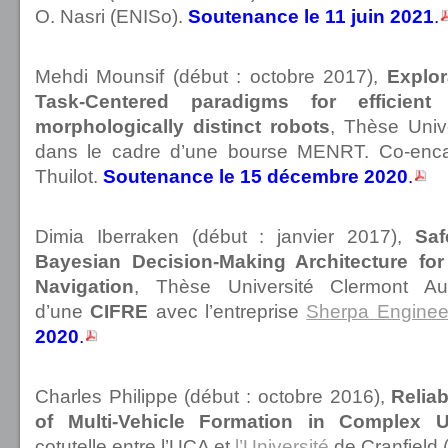
O. Nasri (ENISo).
Soutenance le 11 juin 2021
.
Mehdi Mounsif (début : octobre 2017),
Explor
Task-Centered paradigms for efficient
morphologically distinct robots
, Thèse Univ
dans le cadre d’une bourse MENRT. Co-enca
Thuilot.
Soutenance le 15 décembre 2020
.
Dimia Iberraken (début : janvier 2017),
Saf
Bayesian Decision-Making Architecture fo
Navigation
, Thèse Université Clermont A
d’une
CIFRE
avec l’entreprise
Sherpa Enginee
2020
.
Charles Philippe
(début : octobre 2016),
Relia
of Multi-Vehicle Formation in Complex 
cotutelle
entre l’UCA et
l’Université
de Cranfield