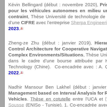
Kévin Bellingard (début : novembre 2020),
Pri
pour les véhicules autonomes en milieu u
contraint
, Thèse Université de technologie d
d’une
CIFRE
avec l’entreprise
Sherpa Engineer
2023
.
Zheng-ze Zhu (début : janvier 2019),
Hiera
Control Architecture for Cooperative Naviga
Complex Environments/Situations
, Thèse Un
dans le cadre d’une bourse attribuée par 
Technology (Chine). Co-encadrée avec : A. Qu
2022
.
Nadhir Mansour Ben Lakhel (début : janvie
Management based on Interval Analysis for Re
Vehicles
.
Thèse en cotutelle
entre l’UCA et
Sousse
(ENISo - Tunisie). 1. Co-encadrée ave