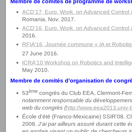
Membre de comités de programme de works
ACD’17, Euro. Work. on Advanced Control 
Romania, Nov. 2017.
ACD’16, Euro. Work. on Advanced Control 
2016.
RFIA’16, Journée commune « IA et Robotiq
27
June 2016.
ICRA’10 Workshop on Robotics and Intellig
May 2010.
Membre de comités d’organisation de congrès
ème
53
congrès du Club EEA, Clermont-Ferr
notamment responsable du développement e
web du congrès (
http://www.eea2013.univ-b
École d'été (Franco-Mexicaine) SSIR'08. Cl
2008.
J’ai par ailleurs assuré durant cette
en anglais visant un public de chercheurs i