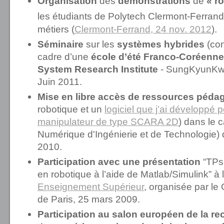
Organisation
des
démonstrations
de
« ro
les étudiants de Polytech Clermont-Ferran
métiers (
Clermont-Ferrand, 24 nov. 2012
).
Séminaire
sur les
systèmes hybrides
(co
cadre d’une
école d’été Franco-Coréenne
System Research Institute
- SungKyunKwa
Juin 2011.
Mise en libre accès de ressources péda
robotique et un
logiciel que j’ai développé 
manipulateur de type SCARA 2D
) dans le 
Numérique d'Ingénierie et de Technologie
2010.
Participation avec une présentation
“TPs
en robotique à l’aide de Matlab/Simulink” à 
Enseignement Supérieur
, organisée par l
de Paris, 25 mars 2009.
Participation au salon européen de la re