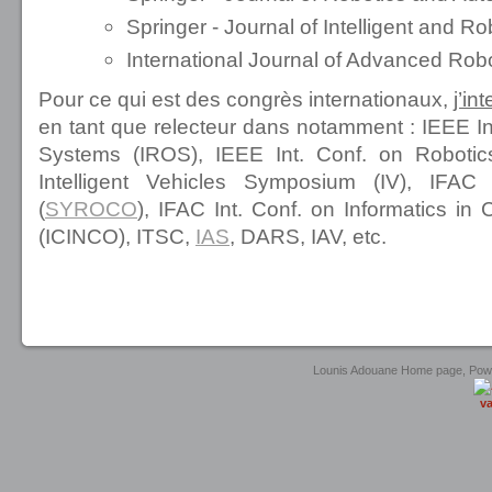
Springer - Journal of Intelligent and R
International Journal of Advanced Rob
Pour ce qui est des congrès internationaux,
j’in
en tant que relecteur dans notamment : IEEE Int
Systems (IROS), IEEE Int. Conf. on Roboti
Intelligent Vehicles Symposium (IV), IFA
(
SYROCO
), IFAC Int. Conf. on Informatics in
(ICINCO), ITSC,
IAS
, DARS, IAV, etc.
united luxury shop
Lounis Adouane Home page, Po
va