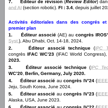
7.
Éditeur
de révision
(
Review Editor
)
dan
and AI
(section robotic).
FI : 3.4
, depuis juillet 2
Activités éditoriales dans des congrés e
premier plan
1.
Éditeur
associé
(AE) au
congrès IROS
Syst.
), Abu Dhabi, Oct. 14-18, 2024.
2.
Éditeur
associé
technique
(
IPC T
congrès
IFAC WC’23
(IFAC World Congress)
2023.
3.
Éditeur
associé
technique
(
IPC Tec
WC’20
,
Berlin, Germany, July 2020.
4.
Éditeur
associé
au
congrès IV’24
(
IEEE
Jeju, South Korea, June 2024.
5.
Éditeur
associé
au
congrès IV’23
(
IEEE
Alaska, USA, June 2023.
6.
Éditeur
associé
au
congrès IV’22
(
IEEE