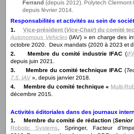
Ferrand
(depuis 2012). Polytech Clermont-
depuis février 2014.
Responsabilités et activités au sein de soci
1.
Vice-président (
Vice-Chair
) du comité t
Autonomous Vehicles
(IAV)
» en charge des int
octobre 2020. Deux mandats (2020 à 2023 et d
2.
Membre du comité industrie IFAC
(
IF
depuis juin 2021.
3.
Membre du comité technique IFAC
(
Te
7.5. IAV
», depuis janvier 2018.
4.
Membre
du comité technique «
Multi-Ro
décembre 2015.
Activités éditoriales dans des journaux inte
1.
Membre du comité de rédaction
(
Senior
Robotic Systems
,
Springer, Facteur d’Imp