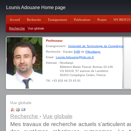
Lounis Adouane Home page
Accueil
Recherche
Enseignement
Publications
Projets
WS IROS'25
Recherche
Vue globale
Professeur
Enseignement :
Université de Technologie de Compiègne
Recherche : Equipe
SyRI
de
l'Heudiasyc
Email :
Lounis.Adouane@hds.utc.fr
Adresse : Heudiasyc
Bâtiment Blaise Pascal, Bureau GI-138
CS 60319, 57 avenue de Landshut
60203 Compiègne Cedex, France
Tél. +33 (0)3 44 23 43 91
Vue globale
Recherche
-
Vue globale
Mes travaux de recherche actuels s’articulent 