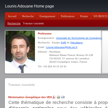
Lounis Adouane Home page
Accueil
Recherche
Enseignement
Publications
Projets
WS IROS'25
Recherche
Travaux courants
Professeur
Enseignement :
Université de Technologie de Compiègne
Recherche : Equipe
SyRI
de
l'Heudiasyc
Email :
Lounis.Adouane@hds.utc.fr
Adresse : Heudiasyc
Bâtiment Blaise Pascal, Bureau GI-138
CS 60319, 57 avenue de Landshut
60203 Compiègne Cedex, France
Tél. +33 (0)3 44 23 43 91
Travaux courants
Minimisation énergétique des VEH
Cette thématique de recherche consiste à pro