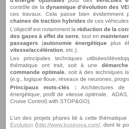
d’énergie optimales
pour des
véhicules é
contrôle de la
dynamique d’évolution des V
ces travaux. Cela passe bien évidemment 
chaines de traction hybrides
de ces véhicules
L’objectif est notamment la
réduction de la co
des gazes à effet de serre
, tout en
maintenant
passagers
(
autonomie énergétique
plus é
vitesse/accélération
, etc.).
Les principales techniques utilisées/déve
thématique ont trait, soit à une
démarche
commande optimale
, soit à des techniques i
(e.g., logique floue, réseaux de neurones, pro
Principaux mots-clés :
Architectures de g
énergétique, profil de vitesse optimale, ADA
Cruise Control) with STOP&GO).
L’un des projets phares lié à cette thématiqu
Évolution
(
http://www.businova.com/
, dont le po