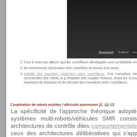
Download
Embed
Il est à noter par ailleurs que les contrôleurs développés sont synthétisés en 
les évènements d'activation d'un contrôleur en faveur d'un autre.
stabilité des transition (switches) entre contrôleurs
. Ces transitions do
structurelles des robots (e.g. limitation des couples moteurs, éviter les à-
maximum de précision et de sécurité des transitions entre contrôleurs.
Coopération de robots mobiles / véhicules autonomes
La spécificité de l’approche théorique adopt
systèmes multi-robots/véhicules SMR consi
architectures de contrôle dites
comportemental
ceux des architectures délibératives qui s’ap