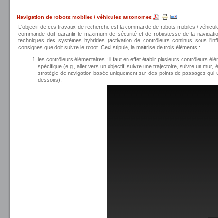
Navigation de robots mobiles / véhicules autonomes
L'objectif de ces travaux de recherche est la commande de robots mobiles / véhi
commande doit garantir le maximum de sécurité et de robustesse de la navigation 
techniques des systèmes hybrides (activation de contrôleurs continus sous l'in
consignes que doit suivre le robot. Ceci stipule, la maîtrise de trois éléments :
les contrôleurs élémentaires : il faut en effet établir plusieurs contrôleurs é
spécifique (e.g., aller vers un objectif, suivre une trajectoire, suivre un mur,
stratégie de navigation basée uniquement sur des points de passages qui uti
dessous).