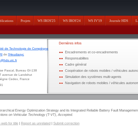
blications
Projets
WS IROS'25
WS IROS'24
WS IV'19
Journée HDS
L
Dernières infos
sité de Technologie de Compiègne
Encadrements et co-encadrements
RI
de
l'Heudiasyc
Responsabilites
@hds.utc.fr
Cadre général
ascal, Bureau GI-138
Coopération de robots mobiles / véhicules auto
enue de Landshut
Simulation des systèmes multi-agents
 Cedex, France
Navigation de robots mobiles / véhicules autono
 91
rarchical Energy Optimization Strategy and its Integrated Reliable Battery Fault Management
tions on Vehicular Technology (T-VT), Accepted
.
web for title
|
Report as unrelated
|
Submit correction