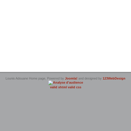
Lounis Adouane Home page, Powered by
Joomla!
and designed by
123WebDesign
valid xhtml
valid css