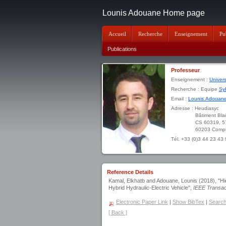
Lounis Adouane Home page
Accueil
Recherche
Enseignement
Pu
Publications
Professeur
Enseignement :
Univer
Recherche : Equipe
Sy
Email :
Lounis.Adouane
Adresse : Heudiasyc
Bâtiment Blaise P
CS 60319, 57 av
60203 Compiègne
Tél. +33 (0)3 44 23 43
Reference Details
Kamal, Elkhatb and Adouane, Lounis (2018), "Hie
Hybrid Hydraulic-Electric Vehicle",
IEEE Transac
Electronic Paper Link
|
Show BibTex
|
Search 
[ Back ]