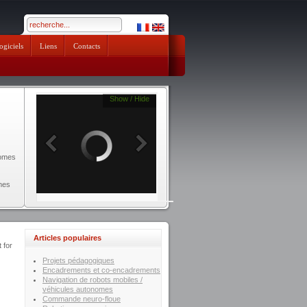
pendik escort
ogiciels
Liens
Contacts
Show / Hide
nomes
mes
Articles populaires
 for
Projets pédagogiques
Encadrements et co-encadrements
Navigation de robots mobiles /
véhicules autonomes
Commande neuro-floue