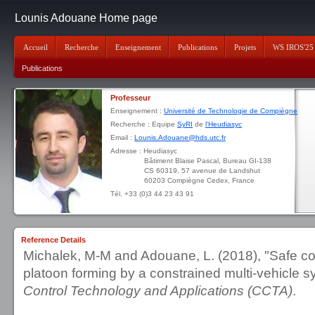
Lounis Adouane Home page
Accueil
Recherche
Enseignement
Publications
Projets
WS IROS'25
Publications
Professeur
Enseignement :
Université de Technologie de Compiègne
Recherche : Equipe
SyRI
de
l'Heudiasyc
Email :
Lounis.Adouane@hds.utc.fr
Adresse : Heudiasyc
Bâtiment Blaise Pascal, Bureau GI-138
CS 60319, 57 avenue de Landshut
60203 Compiègne Cedex, France
Tél. +33 (0)3 44 23 43 91
Reference Details
Michalek, M-M and Adouane, L. (2018), "Safe co
platoon forming by a constrained multi-vehicle 
Control Technology and Applications (CCTA)
.