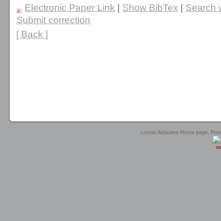
Electronic Paper Link
|
Show BibTex
|
Search w
Submit correction
[ Back ]
Lounis Adouane Home page, Po
va