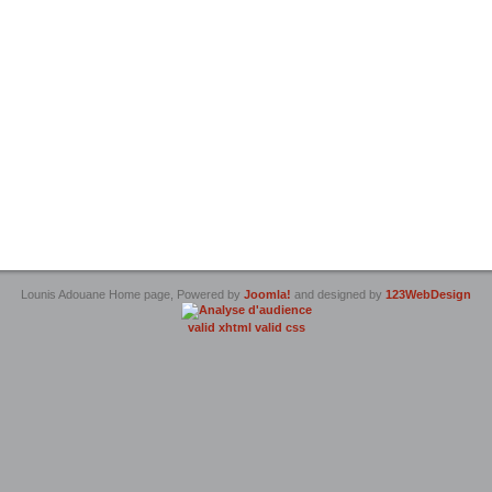
Lounis Adouane Home page, Powered by
Joomla!
and designed by
123WebDesign
valid xhtml
valid css