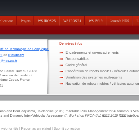
blications
Projets
WS IROS'25
WS IROS'24
WS IV'19
Journée HDS
L
Dernières infos
sité de Technologie de Compiègne
Encadrements et co-encadrements
RI
de
l'Heudiasyc
Responsabilites
@hds.utc.fr
Cadre général
ascal, Bureau GI-138
Coopération de robots mobiles / véhicules auto
enue de Landshut
Simulation des systèmes multi-agents
 Cedex, France
Navigation de robots mobiles / véhicules autono
 91
hman and BenHadjSlama, Jaleleddine (2019), "Reliable Risk Management for Autonomous Veh
ks and Dynamic Inter-Vehicular Assessment",
Workshop FRCA-IAV, IEEE 2019 IEEE Intellige
web for title
|
Report as unrelated
|
Submit correction