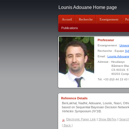
Lounis Adouane Home page
Accueil
Recherche
Enseignement
Pu
Publications
Professeur
Enseignement :
Univer
Recherche : Equipe
Sy
Email :
Lounis.Adouane
Adresse : Heudiasyc
Bâtiment Blaise P
CS 60319, 57 av
60203 Compiègne
Tél. +33 (0)3 44 23 43
Reference Details
BenLakhal, Nadhir, Adouane, Lounis, Nasri, Ot
based on Sequential Bayesian Decision Networ
Vehicles Symposium (IV'18)
.
Electronic Paper Link
|
Show BibTex
|
Search 
[ Back ]