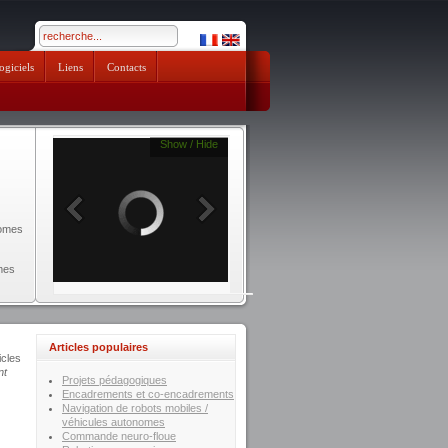
pendik escort
ogiciels
Liens
Contacts
Show / Hide
nomes
mes
Articles populaires
icles
nt
Projets pédagogiques
Encadrements et co-encadrements
Navigation de robots mobiles /
véhicules autonomes
Commande neuro-floue