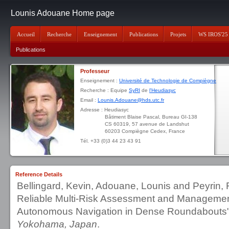
Lounis Adouane Home page
Accueil
Recherche
Enseignement
Publications
Projets
WS IROS'25
Publications
Professeur
Enseignement :
Université de Technologie de Compiègne
Recherche : Equipe
SyRI
de
l'Heudiasyc
Email :
Lounis.Adouane@hds.utc.fr
Adresse : Heudiasyc
Bâtiment Blaise Pascal, Bureau GI-138
CS 60319, 57 avenue de Landshut
60203 Compiègne Cedex, France
Tél. +33 (0)3 44 23 43 91
Reference Details
Bellingard, Kevin, Adouane, Lounis and Peyrin, 
Reliable Multi-Risk Assessment and Management
Autonomous Navigation in Dense Roundabouts
Yokohama, Japan
.