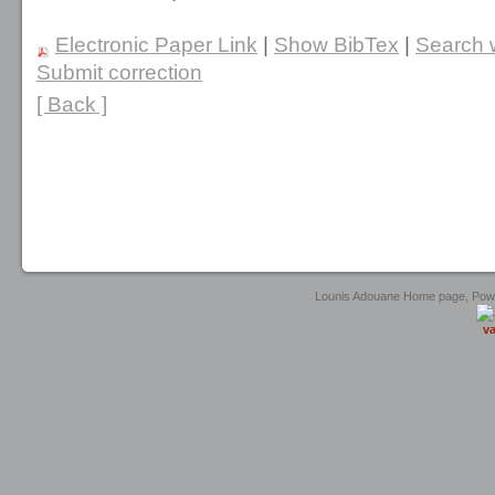
Electronic Paper Link
|
Show BibTex
|
Search w
Submit correction
[ Back ]
Lounis Adouane Home page, Po
va