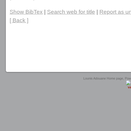
Show BibTex
|
Search web for title
|
Report as un
[ Back ]
Lounis Adouane Home page, Po
va