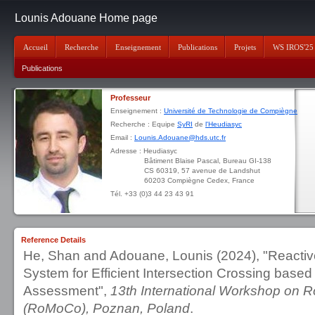
Lounis Adouane Home page
Accueil
Recherche
Enseignement
Publications
Projets
WS IROS'25
Publications
Professeur
Enseignement :
Université de Technologie de Compiègne
Recherche : Equipe
SyRI
de
l'Heudiasyc
Email :
Lounis.Adouane@hds.utc.fr
Adresse : Heudiasyc
Bâtiment Blaise Pascal, Bureau GI-138
CS 60319, 57 avenue de Landshut
60203 Compiègne Cedex, France
Tél. +33 (0)3 44 23 43 91
Reference Details
He, Shan and Adouane, Lounis (2024), "Reactive
System for Efficient Intersection Crossing bas
Assessment",
13th International Workshop on R
(RoMoCo), Poznan, Poland
.