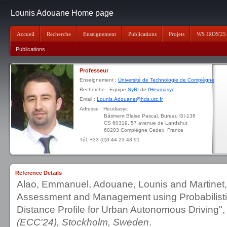
Lounis Adouane Home page
Accueil
Recherche
Enseignement
Publications
Projets
WS IROS'25
Publications
Professeur
Enseignement :
Université de Technologie de Compiègne
Recherche : Equipe
SyRI
de
l'Heudiasyc
Email :
Lounis.Adouane@hds.utc.fr
Adresse : Heudiasyc
Bâtiment Blaise Pascal, Bureau GI-138
CS 60319, 57 avenue de Landshut
60203 Compiègne Cedex, France
Tél. +33 (0)3 44 23 43 91
Reference Details
Alao, Emmanuel, Adouane, Lounis and Martinet, 
Assessment and Management using Probabilistic 
Distance Profile for Urban Autonomous Driving"
(ECC'24), Stockholm, Sweden
.