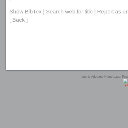
Show BibTex
|
Search web for title
|
Report as un
[ Back ]
Lounis Adouane Home page, Po
va