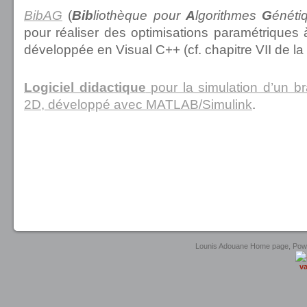
BibAG
(
Bib
liothèque pour
A
lgorithmes
G
énéti
pour réaliser des optimisations paramétriques 
développée en Visual C++ (cf. chapitre VII de la
Logiciel didactique
pour la simulation d’un 
2D, développé avec MATLAB/Simulink
.
ry shop
Lounis Adouane Home page, Po
va