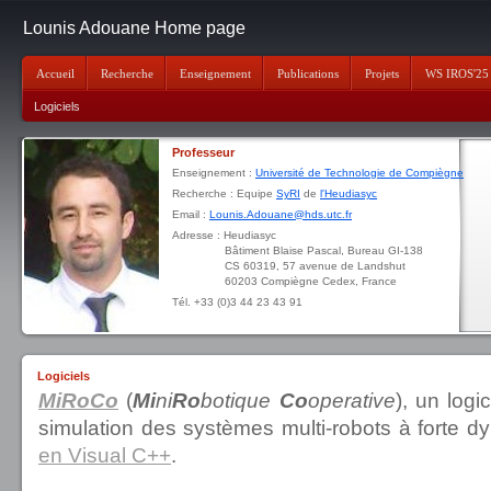
Lounis Adouane Home page
Accueil
Recherche
Enseignement
Publications
Projets
WS IROS'25
Logiciels
Professeur
Enseignement :
Université de Technologie de Compiègne
Recherche : Equipe
SyRI
de
l'Heudiasyc
Email :
Lounis.Adouane@hds.utc.fr
Adresse : Heudiasyc
Bâtiment Blaise Pascal, Bureau GI-138
CS 60319, 57 avenue de Landshut
60203 Compiègne Cedex, France
Tél. +33 (0)3 44 23 43 91
Logiciels
MiRoCo
(
Mi
ni
Ro
botique
Co
operative
), un logi
simulation des systèmes multi-robots à forte d
en Visual C++
.