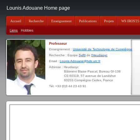
Lounis Adouane Home page
Accueil
Recherche
Enseignement
Publications
Projets
WS IROS'25
Liens
Hobbies
Professeur
Enseignement :
Université de Technologie de Compiègne
Recherche : Equipe
SyRI
de
l'Heudiasyc
Email :
Lounis.Adouane@hds.utc.fr
Adresse : Heudiasyc
Bâtiment Blaise Pascal, Bureau GI-138
CS 60319, 57 avenue de Landshut
60203 Compiègne Cedex, France
Tél. +33 (0)3 44 23 43 91