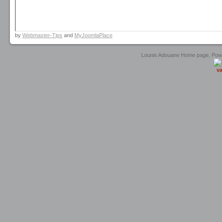
by
Webmaster-Tips
and
MyJoomlaPlace
Lounis Adouane Home page, Po
va