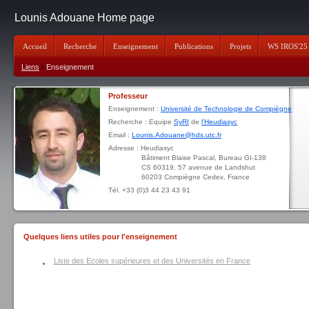
Lounis Adouane Home page
Accueil
Recherche
Enseignement
Publications
Projets
WS IROS'25
Liens
Enseignement
Professeur
Enseignement :
Université de Technologie de Compiègne
Recherche : Equipe
SyRI
de
l'Heudiasyc
Email :
Lounis.Adouane@hds.utc.fr
Adresse : Heudiasyc
Bâtiment Blaise Pascal, Bureau GI-138
CS 60319, 57 avenue de Landshut
60203 Compiègne Cedex, France
Tél. +33 (0)3 44 23 43 91
Quelques liens utiles pour l'enseignement
Liste des Ecoles supérieures et des Universités en France