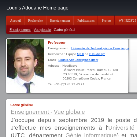
Lounis Adouane Home page
Accueil
Recherche
Enseignement
Publications
Projets
WS IROS'25
Enseignement
Vue globale
Cadre général
Professeur
Enseignement :
Université de Technologie de Compiègne
Recherche : Equipe
SyRI
de
l'Heudiasyc
Email :
Lounis.Adouane@hds.utc.fr
Adresse : Heudiasyc
Bâtiment Blaise Pascal, Bureau GI-138
CS 60319, 57 avenue de Landshut
60203 Compiègne Cedex, France
Tél. +33 (0)3 44 23 43 91
Cadre général
Enseignement
-
Vue globale
J'occupe depuis septembre 2019 le poste 
J'effectue mes enseignements à l'
Universit
(UTC, département
Génie Informatique
) et ma