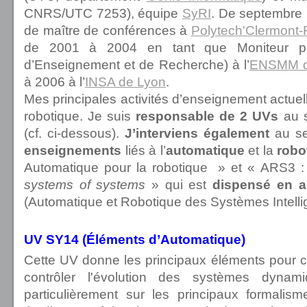
CNRS/UTC 7253), équipe
SyRI
. De septembre 
de maître de conférences à
Polytech'Clermont-
de 2001 à 2004 en tant que Moniteur pu
d’Enseignement et de Recherche) à l’
ENSMM d
à 2006 à l’
INSA de Lyon
.
Mes principales activités d’enseignement actuelle
robotique. Je suis
responsable de 2 UVs
au s
(cf. ci-dessous).
J’interviens également
au se
enseignements
liés à l’
automatique
et la
robo
Automatique pour la robotique » et « ARS3 
systems of systems
» qui est
dispensé en a
(Automatique et Robotique des Systèmes Intelli
UV SY14 (Éléments d’Automatique)
Cette UV donne les principaux éléments pour c
contrôler l'évolution des systèmes dynam
particulièrement sur les principaux formalis