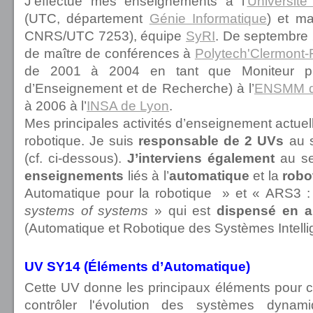
J'effectue mes enseignements à l'
Universit
(UTC, département
Génie Informatique
) et ma
CNRS/UTC 7253), équipe
SyRI
. De septembre 
de maître de conférences à
Polytech'Clermont-
de 2001 à 2004 en tant que Moniteur pu
d’Enseignement et de Recherche) à l’
ENSMM d
à 2006 à l’
INSA de Lyon
.
Mes principales activités d’enseignement actuelle
robotique. Je suis
responsable de 2 UVs
au s
(cf. ci-dessous).
J’interviens également
au se
enseignements
liés à l’
automatique
et la
robo
Automatique pour la robotique » et « ARS3 
systems of systems
» qui est
dispensé en a
(Automatique et Robotique des Systèmes Intelli
UV SY14 (Éléments d’Automatique)
Cette UV donne les principaux éléments pour c
contrôler l'évolution des systèmes dynam