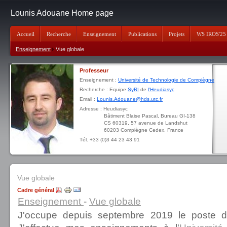
Lounis Adouane Home page
Accueil
Recherche
Enseignement
Publications
Projets
WS IROS'25
Enseignement
Vue globale
Professeur
Enseignement :
Université de Technologie de Compiègne
Recherche : Equipe
SyRI
de
l'Heudiasyc
Email :
Lounis.Adouane@hds.utc.fr
Adresse : Heudiasyc
Bâtiment Blaise Pascal, Bureau GI-138
CS 60319, 57 avenue de Landshut
60203 Compiègne Cedex, France
Tél. +33 (0)3 44 23 43 91
Vue globale
Cadre général
Enseignement
-
Vue globale
J'occupe depuis septembre 2019 le poste 