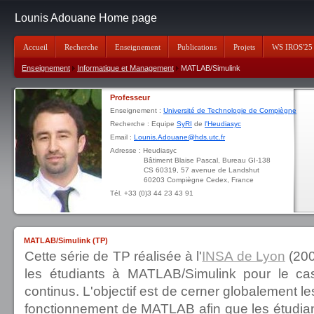
Lounis Adouane Home page
Accueil
Recherche
Enseignement
Publications
Projets
WS IROS'25
Enseignement
Informatique et Management
MATLAB/Simulink
Professeur
Enseignement :
Université de Technologie de Compiègne
Recherche : Equipe
SyRI
de
l'Heudiasyc
Email :
Lounis.Adouane@hds.utc.fr
Adresse : Heudiasyc
Bâtiment Blaise Pascal, Bureau GI-138
CS 60319, 57 avenue de Landshut
60203 Compiègne Cedex, France
Tél. +33 (0)3 44 23 43 91
MATLAB/Simulink (TP)
Cette série de TP réalisée à l'
INSA de Lyon
(200
les étudiants à MATLAB/Simulink pour le ca
continus. L'objectif est de cerner globalement les
fonctionnement de MATLAB afin que les étudian