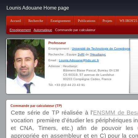
Lounis Adouane Home page
Accueil
Recherche
Enseignement
Publications
Projets
WS IROS'25
Enseignement
Automatique
Commande par calculateur
Professeur
Enseignement :
Université de Technologie de Compiègne
Recherche : Equipe
SyRI
de
l'Heudiasyc
Email :
Lounis.Adouane@hds.utc.fr
Adresse : Heudiasyc
Bâtiment Blaise Pascal, Bureau GI-138
CS 60319, 57 avenue de Landshut
60203 Compiègne Cedex, France
Tél. +33 (0)3 44 23 43 91
Commande par calculateur (TP)
Cette série de TP réalisée à l'
ENSMM de Bes
vocation première d'étudier les périphériques i
et CNA, Timers, etc.) afin de pouvoir les u
appropriée en assembleur et en C) pour la c