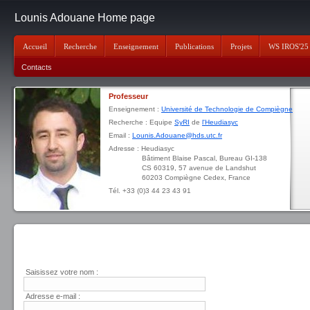
Lounis Adouane Home page
Accueil
Recherche
Enseignement
Publications
Projets
WS IROS'25
Contacts
Professeur
Enseignement :
Université de Technologie de Compiègne
Recherche : Equipe
SyRI
de
l'Heudiasyc
Email :
Lounis.Adouane@hds.utc.fr
Adresse : Heudiasyc
Bâtiment Blaise Pascal, Bureau GI-138
CS 60319, 57 avenue de Landshut
60203 Compiègne Cedex, France
Tél. +33 (0)3 44 23 43 91
Saisissez votre nom :
Adresse e-mail :