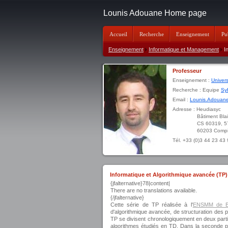
Lounis Adouane Home page
Accueil
Recherche
Enseignement
Pu
Enseignement
Informatique et Management
In
Professeur
Enseignement :
Univer
Recherche : Equipe
Sy
Email :
Lounis.Adouane
Adresse : Heudiasyc
Bâtiment Blaise P
CS 60319, 57 av
60203 Compiègne
Tél. +33 (0)3 44 23 43
Informatique et Algorithmique avancée (TP)
{jfalternative}78|content|
There are no translations available.
{/jfalternative}
Cette série de TP réalisée à l'
ENSMM de B
d'algorithmique avancée, de structuration des
TP se divisent chronologiquement en deux partie
algorithmes étudiés en TD. Dans la seconde par