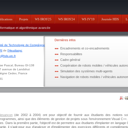
blications
Projets
WS IROS'25
WS IROS'24
WS IV'19
Journée HDS
L
formatique et algorithmique avancée
Dernières infos
sité de Technologie de Compiègne
Encadrements et co-encadrements
RI
de
l'Heudiasyc
Responsabilites
@hds.utc.fr
Cadre général
ascal, Bureau GI-138
Coopération de robots mobiles / véhicules auto
enue de Landshut
Simulation des systèmes multi-agents
 Cedex, France
Navigation de robots mobiles / véhicules autono
 91
esançon
(de 2002 à 2004) ont pour objectif de fournir aux étudiants des notions sol
 programmes, ainsi que des éléments de gestion de projets sous l'environnement Visual C++
s. Dans la première partie, l'objectif est de permettre aux étudiants d'implanter en langage 
tie, il s'agit pour eux d'analyser et d'implémenter des exercices différents et complément