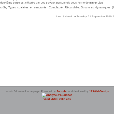
 deuxième partie est clôturée par des travaux personnels sous forme de mini-projets.
trôle, Types scalaires et structurés, Complexité, Récursivité, Structures dynamiques (l
Last Updated on Tuesday, 21 September 2010 
Lounis Adouane Home page, Powered by
Joomla!
and designed by
123WebDesign
valid xhtml
valid css