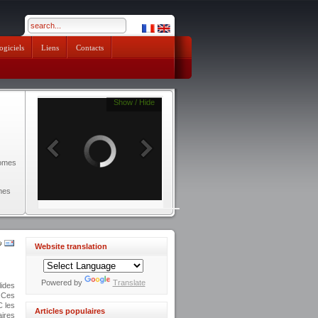
pendik escort
ogiciels
Liens
Contacts
Show / Hide
nomes
mes
Website translation
Powered by
Translate
ides
. Ces
C les
Articles populaires
aires