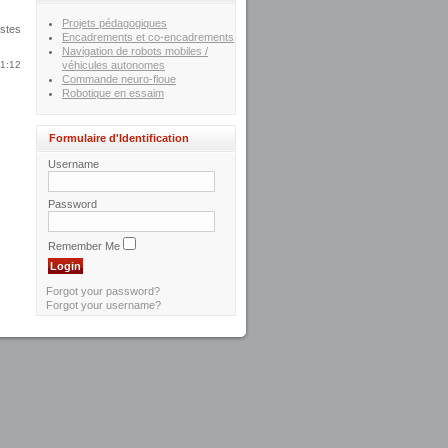
Projets pédagogiques
istes
Encadrements et co-encadrements
Navigation de robots mobiles /
21:12
véhicules autonomes
Commande neuro-floue
Robotique en essaim
Formulaire d'Identification
Username
Password
Remember Me
Forgot your password?
Forgot your username?